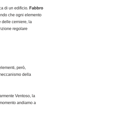
a di un edificio.
Fabbro
tendo che ogni elemento
 delle cerniere, la
enzione regolare
elementi, però,
 meccanismo della
larmente Ventoso, la
nel momento andiamo a