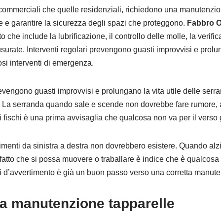
 commerciali che quelle residenziali, richiedono una manutenzio
e e garantire la sicurezza degli spazi che proteggono.
Fabbro O
 che include la lubrificazione, il controllo delle molle, la verific
usurate. Interventi regolari prevengono guasti improvvisi e prolun
si interventi di emergenza.
prevengono guasti improvvisi e prolungano la vita utile delle serr
. La serranda quando sale e scende non dovrebbe fare rumore, a
i fischi è una prima avvisaglia che qualcosa non va per il verso 
imenti da sinistra a destra non dovrebbero esistere. Quando al
l fatto che si possa muovere o traballare è indice che è qualcosa 
i d’avvertimento è già un buon passo verso una corretta manute
a manutenzione tapparelle