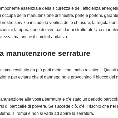
mponente essenziale della sicurezza e dell’efficienza energetic
i occupa della manutenzione di finestre, porte e portoni, garan
l nostro servizio include la verifica delle chiusure, la regolazione
izioni e la riparazione di eventuali danni strutturali. Una manut
urezza, ma anche il comfort abitativo.
a manutenzione serrature
ismo costituito da più parti metalliche, molto resistenti. Questi 
ione per evitare che si danneggino e provochino il blocco del
anutenzione alla vostra serratura e c’è stato un periodo partico
rsi di particelle di polvere. Se succede ciò, c’è il rischio che 
nterno, si rompi e non si vada ad aprire la serratura.