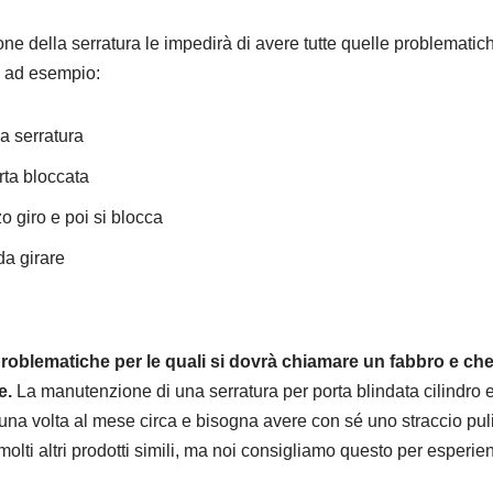
e della serratura le impedirà di avere tutte quelle problematich
, ad esempio:
la serratura
rta bloccata
o giro e poi si blocca
da girare
problematiche per le quali si dovrà chiamare un fabbro e ch
e.
La manutenzione di una serratura per porta blindata cilindro
una volta al mese circa e bisogna avere con sé uno straccio puli
ti altri prodotti simili, ma noi consigliamo questo per esperie