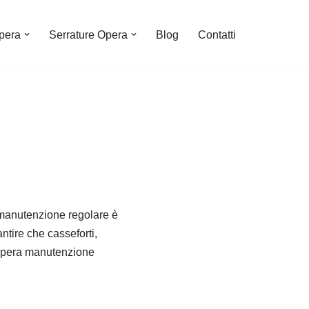
pera
Serrature Opera
Blog
Contatti
a manutenzione regolare è
ntire che casseforti,
Opera manutenzione