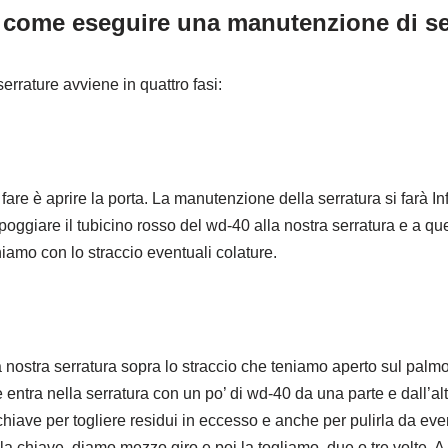
 come eseguire una manutenzione di se
rrature avviene in quattro fasi:
re è aprire la porta. La manutenzione della serratura si farà Infa
oggiare il tubicino rosso del wd-40 alla nostra serratura e a q
amo con lo straccio eventuali colature.
 nostra serratura sopra lo straccio che teniamo aperto sul palm
 entra nella serratura con un po’ di wd-40 da una parte e dall’alt
hiave per togliere residui in eccesso e anche per pulirla da even
la chiave, diamo mezzo giro e poi la togliamo, due o tre volte. 