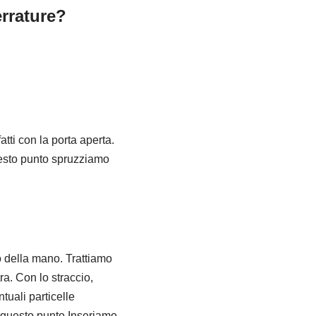
rrature?
tti con la porta aperta.
uesto punto spruzziamo
o della mano. Trattiamo
ra. Con lo straccio,
tuali particelle
A questo punto Inseriamo