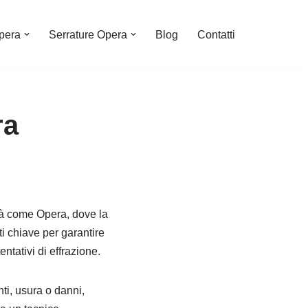
pera
Serrature Opera
Blog
Contatti
ra
ttà come Opera, dove la
i chiave per garantire
ntativi di effrazione.
ti, usura o danni,