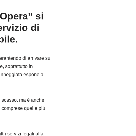
 Opera” si
rvizio di
ile.
arantendo di arrivare sul
, soprattutto in
 danneggiata espone a
za scasso, ma è anche
a, comprese quelle più
ri servizi legati alla