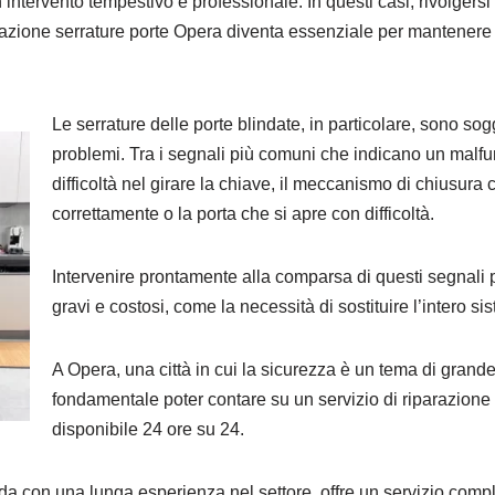
ntervento tempestivo e professionale. In questi casi, rivolgersi
razione serrature porte Opera diventa essenziale per mantenere 
Le serrature delle porte blindate, in particolare, sono sogge
problemi. Tra i segnali più comuni che indicano un malf
difficoltà nel girare la chiave, il meccanismo di chiusura
correttamente o la porta che si apre con difficoltà.
Intervenire prontamente alla comparsa di questi segnali 
gravi e costosi, come la necessità di sostituire l’intero si
A Opera, una città in cui la sicurezza è un tema di grande
fondamentale poter contare su un servizio di riparazione
disponibile 24 ore su 24.
a con una lunga esperienza nel settore, offre un servizio comp