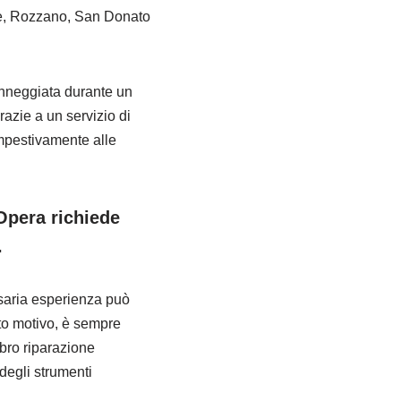
le, Rozzano, San Donato
anneggiata durante un
razie a un servizio di
empestivamente alle
 Opera richiede
.
ssaria esperienza può
sto motivo, è sempre
bbro riparazione
degli strumenti