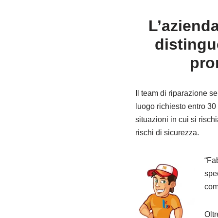
L’azienda
distingu
pro
Il team di riparazione s
luogo richiesto entro 30
situazioni in cui si risc
rischi di sicurezza.
“Fa
spec
comp
Oltr