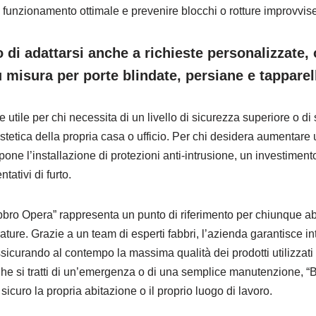
n funzionamento ottimale e prevenire blocchi o rotture improvvise
o di adattarsi anche a richieste personalizzate,
 misura per porte blindate, persiane e tapparel
utile per chi necessita di un livello di sicurezza superiore o di 
etica della propria casa o ufficio. Per chi desidera aumentare 
one l’installazione di protezioni anti-intrusione, un investiment
tativi di furto.
Fabbro Opera” rappresenta un punto di riferimento per chiunque a
rature. Grazie a un team di esperti fabbri, l’azienda garantisce int
ssicurando al contempo la massima qualità dei prodotti utilizzati
he si tratti di un’emergenza o di una semplice manutenzione, “Bl
icuro la propria abitazione o il proprio luogo di lavoro.