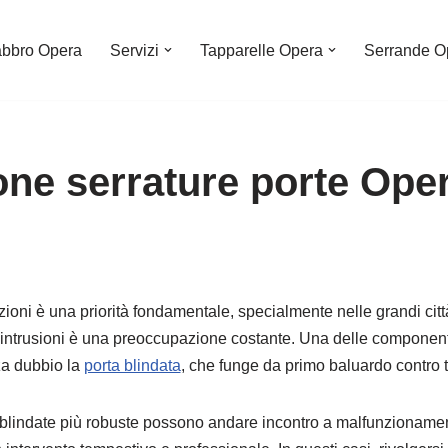
bbro Opera
Servizi
Tapparelle Opera
Serrande O
one serrature porte Ope
zioni è una priorità fondamentale, specialmente nelle grandi ci
e intrusioni è una preoccupazione costante. Una delle component
za dubbio la
porta blindata
, che funge da primo baluardo contro te
e blindate più robuste possono andare incontro a malfunzionamen