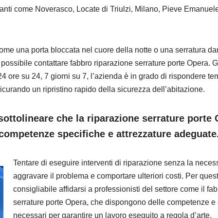
tanti come Noverasco, Locate di Triulzi, Milano, Pieve Emanue
ome una porta bloccata nel cuore della notte o una serratura d
è possibile contattare fabbro riparazione serrature porte Opera. G
 24 ore su 24, 7 giorni su 7, l’azienda è in grado di rispondere t
icurando un ripristino rapido della sicurezza dell’abitazione.
ottolineare che la riparazione serrature porte
competenze specifiche e attrezzature adeguate
Tentare di eseguire interventi di riparazione senza la nece
aggravare il problema e comportare ulteriori costi. Per que
consigliabile affidarsi a professionisti del settore come il fa
serrature porte Opera, che dispongono delle competenze e 
necessari per garantire un lavoro eseguito a regola d’arte.