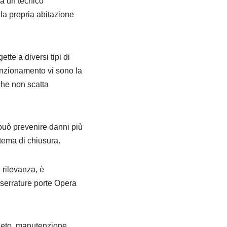
 a un tecnico
la propria abitazione
tte a diversi tipi di
unzionamento vi sono la
 che non scatta
può prevenire danni più
stema di chiusura.
 rilevanza, è
 serrature porte Opera
leto, manutenzione,