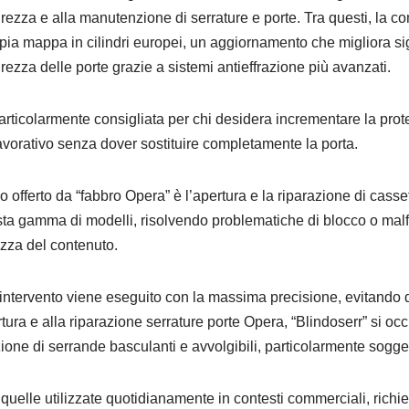
rezza e alla manutenzione di serrature e porte. Tra questi, la co
ia mappa in cilindri europei, un aggiornamento che migliora si
rezza delle porte grazie a sistemi antieffrazione più avanzati.
rticolarmente consigliata per chi desidera incrementare la prot
vorativo senza dover sostituire completamente la porta.
vo offerto da “fabbro Opera” è l’apertura e la riparazione di cassef
asta gamma di modelli, risolvendo problematiche di blocco o m
zza del contenuto.
intervento viene eseguito con la massima precisione, evitando da
rtura e alla riparazione serrature porte Opera, “Blindoserr” si oc
zione di serrande basculanti e avvolgibili, particolarmente sogge
 quelle utilizzate quotidianamente in contesti commerciali, ric